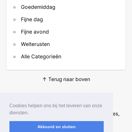
Goedemiddag
Fijne dag
Fijne avond
Welterusten
Alle Categorieën
↑ Terug naar boven
Over ons
·
Contact
·
Privacy
Cookies helpen ons bij het leveren van onze
diensten.
© 2026
Beste Krabbels
· Plaatjes, animaties,
afbeeldingen en fotos
Akkoord en sluiten