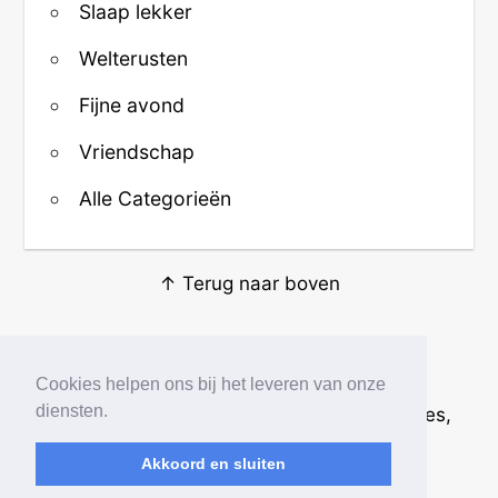
Slaap lekker
Welterusten
Fijne avond
Vriendschap
Alle Categorieën
↑ Terug naar boven
Over ons
·
Contact
·
Privacy
Cookies helpen ons bij het leveren van onze
diensten.
© 2026
Beste Krabbels
· Plaatjes, animaties,
afbeeldingen en fotos
Akkoord en sluiten