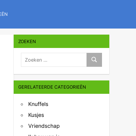
EËN
ZOEKEN
zoeken:
Zoeken
GERELATEERDE CATEGORIEËN
Knuffels
Kusjes
Vriendschap