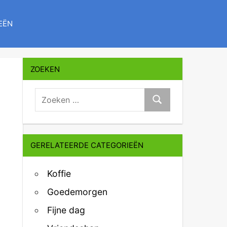
EËN
ZOEKEN
zoeken:
Zoeken
GERELATEERDE CATEGORIEËN
Koffie
Goedemorgen
Fijne dag