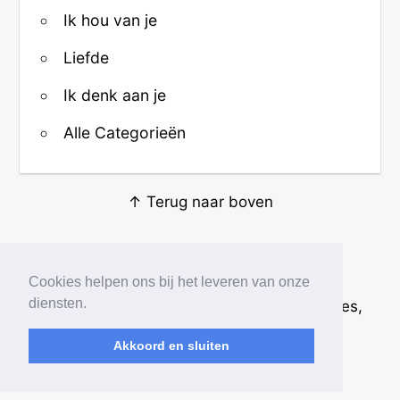
Ik hou van je
Liefde
Ik denk aan je
Alle Categorieën
↑ Terug naar boven
Over ons
·
Contact
·
Privacy
Cookies helpen ons bij het leveren van onze
diensten.
© 2026
Beste Krabbels
· Plaatjes, animaties,
afbeeldingen en fotos
Akkoord en sluiten