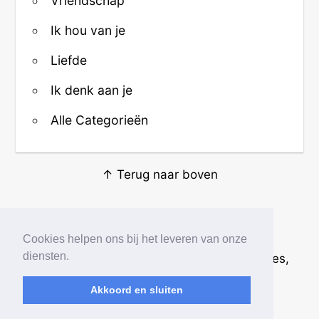
Vriendschap
Ik hou van je
Liefde
Ik denk aan je
Alle Categorieën
↑ Terug naar boven
Over ons
·
Contact
·
Privacy
Cookies helpen ons bij het leveren van onze
diensten.
© 2026
Beste Krabbels
· Plaatjes, animaties,
afbeeldingen en fotos
Akkoord en sluiten