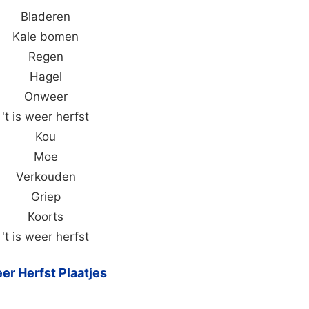
Bladeren
Kale bomen
Regen
Hagel
Onweer
't is weer herfst
Kou
Moe
Verkouden
Griep
Koorts
't is weer herfst
er Herfst Plaatjes