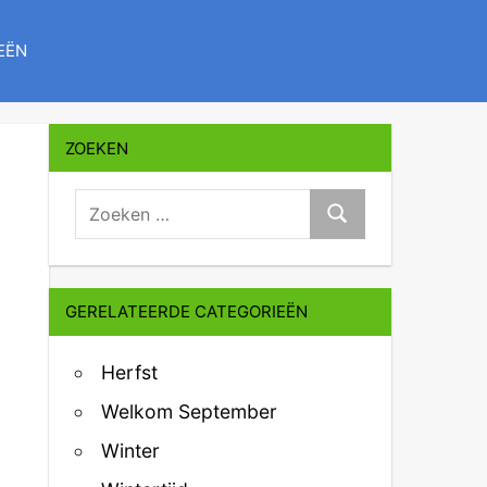
EËN
ZOEKEN
zoeken:
Zoeken
GERELATEERDE CATEGORIEËN
Herfst
Welkom September
Winter