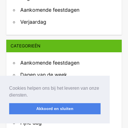
Aankomende feestdagen
Verjaardag
CATEGORIEËN
Aankomende feestdagen
Dagen van de week
Bedankjes
Cookies helpen ons bij het leveren van onze
diensten.
Beterschap
Akkoord en sluiten
Fijne avond
Fijne dag